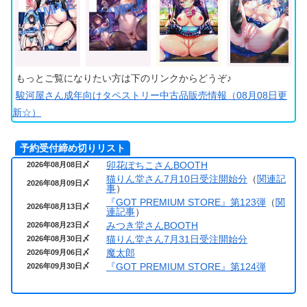
もっとご覧になりたい方は下のリンクからどうぞ♪
駿河屋さん成年向けタペストリー中古品販売情報（08月08日更
新☆）
予約受付締め切りリスト
卯花ぽちこさんBOOTH
2026年08月08日〆
猫りん堂さん7月10日受注開始分
（
関連記
2026年08月09日〆
事
）
『GOT PREMIUM STORE』第123弾
（
関
2026年08月13日〆
連記事
）
みつき堂さんBOOTH
2026年08月23日〆
猫りん堂さん7月31日受注開始分
2026年08月30日〆
魔太郎
2026年09月06日〆
『GOT PREMIUM STORE』第124弾
2026年09月30日〆