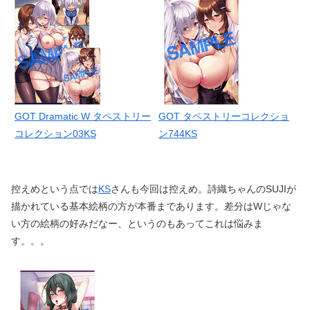
GOT Dramatic W タペストリー
GOT タペストリーコレクショ
コレクション03KS
ン744KS
控えめという点では
KS
さんも今回は控えめ。詩織ちゃんのSUJIが
描かれている基本絵柄の方が本番まであります。差分はWじゃな
い方の絵柄の好みだなー、というのもあってこれは悩みま
す。。。