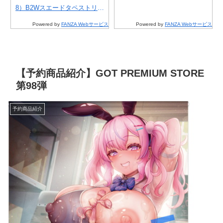
URE)
タペ
8）B2Wスエードタペストリー
B2Wスエードタペストリー 7月
（R
分
7月31日受注開始分
31日受注開始分
Powered by
FANZA Webサービス
Powered by
FANZA Webサービス
【予約商品紹介】GOT PREMIUM STORE
第98弾
予約商品紹介