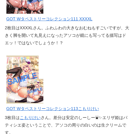
GOT Wタペストリーコレクション111 XXXXL
2枚目はXXXXLさん。ふわふわの大きなおむねもすごいですが、大
きく脚を開いて丸見えになったアソコが鏡にも写ってる描写はド
エッ！ではないでしょうか！？
GOT Wタペストリーコレクション113こもりけい
3枚目は
こもりけい
さん。差分は安定のしーしー⛲✨エリザ姫はパ
ティシエ姿ということで、アソコの周りの白いのは生クリームで
す。