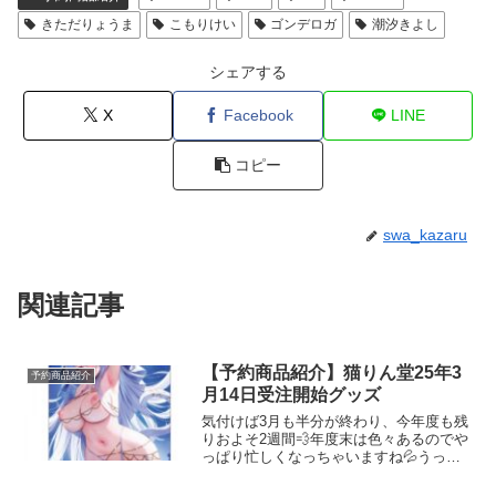
きただりょうま
こもりけい
ゴンデロガ
潮汐きよし
シェアする
X
Facebook
LINE
コピー
swa_kazaru
関連記事
【予約商品紹介】猫りん堂25年3
予約商品紹介
月14日受注開始グッズ
気付けば3月も半分が終わり、今年度も残
りおよそ2週間💨年度末は色々あるのでや
っぱり忙しくなっちゃいますね💦うっか
りしてるとタペの予約をし忘れちゃいそ
うで怖いです(>_<)💥そんな悲しい事にな