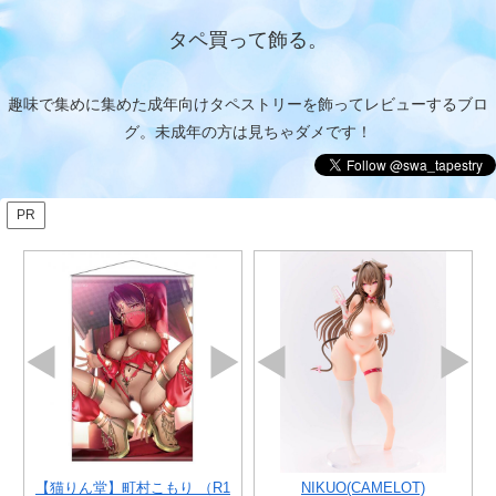
タペ買って飾る。
趣味で集めに集めた成年向けタペストリーを飾ってレビューするブロ
グ。未成年の方は見ちゃダメです！
PR
あつあつ夏祭り らむねちゃん(P
（再
【猫りん堂】町村こもり （R1
【猫りん堂】アカツキ （R18）
NIKUO(CAMELOT)
【
大