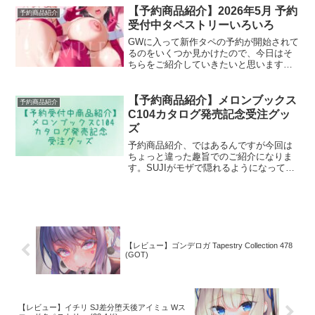
らないよう、今日も猫りん堂さんの予約
【予約商品紹介】2026年5月 予約
予約商品紹介
開始グッズを紹...
受付中タペストリーいろいろ
GWに入って新作タペの予約が開始されて
るのをいくつか見かけたので、今日はそ
ちらをご紹介していきたいと思います！
BOOTHさんの販売がほとんどですが、良
かったらチェックしていってください😊
🎵予約受付中：締切日設定なし①水原優
【予約商品紹介】メロンブックス
予約商品紹介
さんまずは予約締切...
C104カタログ発売記念受注グッ
ズ
予約商品紹介、ではあるんですが今回は
ちょっと違った趣旨でのご紹介になりま
す。SUJIがモザで隠れるようになって久
しいメロンブックスさんとうりぼうざっ
か店さんですが、グッズの商品ページの
サンプル画像の中にはちらほらポロリし
ちゃってるのが見られ...
【レビュー】ゴンデロガ Tapestry Collection 478
(GOT)
【レビュー】イチリ SJ差分堕天後アイミュ Wス