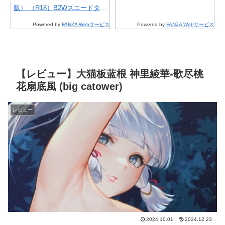
タペ
スエードタペストリー 7月10日
B2Wスエードタペストリー 7月
B2
高
分
受注開始分
31日受注開始分
e
Powered by
FANZA Webサービス
Powered by
FANZA Webサービス
【レビュー】大猫板蓝根 神里綾華-歌尽桃
花扇底風 (big catower)
レビュー
2024.10.01
2024.12.23