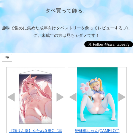
タペ買って飾る。
趣味で集めに集めた成年向けタペストリーを飾ってレビューするブロ
グ。未成年の方は見ちゃダメです！
PR
（再
【猫りん堂】無休 （R18）B2W
野球部ちゃん(CAMELOT)
【猫りん堂】ばろっと （R18）
四ツ野若葉(HOTVENUS)
【猫
『