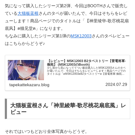
気になって購入したシリーズ第2弾、今回はBOOTHさんで販売し
ている
大猫板蓝根
さんのタペが届いたんで、今日はそちらをレビ
ューします！商品ページでのタイトルは「【神里绫华-歌尽桃花扇
底风】ฅ猫见堂ฅ」になります。
ちなみに購入したシリーズ第1弾の
MSK12003
さんのタペレビュー
はこちらからどうぞ♪
【レビュー】MSK12003 B2タペストリー【雷電将軍-
御苑】 (MSK12003のBooth)
少し前から気になっててつい最近購入したMSK12003さんのタペ
が届いたんで、今日はそちらをレビューします！商品ページでの
タイトルは「ฅMSK12003ฅB2タペストリーฅ【雷電将軍-御苑】ฅ
猫见堂ฅ」になります。生地はWスエードです。それ...
2024.07.29
tapekattekazaru.blog
大猫板蓝根さん「神里綾華-歌尽桃花扇底風」レ
ビュー
それではいつもどおり全体写真からどうぞ。