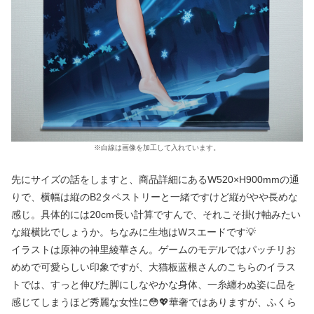
※白線は画像を加工して入れています。
先にサイズの話をしますと、商品詳細にあるW520×H900mmの通
りで、横幅は縦のB2タペストリーと一緒ですけど縦がやや長めな
感じ。具体的には20cm長い計算ですんで、それこそ掛け軸みたい
な縦横比でしょうか。ちなみに生地はWスエードです💡
イラストは原神の神里綾華さん。ゲームのモデルではパッチリお
めめで可愛らしい印象ですが、大猫板蓝根さんのこちらのイラス
トでは、すっと伸びた脚にしなやかな身体、一糸纏わぬ姿に品を
感じてしまうほど秀麗な女性に😳💖華奢ではありますが、ふくら