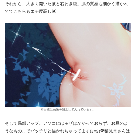
それから、大きく開いた腋と右わき腹。肌の質感も細かく描かれ
ててこちらもエチ度高し💓
※白線は画像を加工して入れています。
そして局部アップ。アソコにはモザはかかっておらず、お豆のよ
うなものまでバッチリと描かれちゃってます(≧o≦)💖猫見堂さんは