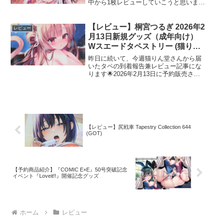
中から1枚レビューしていこうと思います
💨2024年8月に予約開始された一葉モカさ
んの「表紙絵タペ（SJ版）」です♪一葉
モカさん「表紙絵タペ（SJ版）」レビュ
【レビュー】桐宮つるぎ 2026年2
レビュー
ーまずは...
月13日新規グッズ（成年向け）
Wスエードタペストリー (猫りん
堂)
昨日に続いて、今週猫りん堂さんから届
いたタペの到着報告兼レビュー記事にな
ります🌟2026年2月13日に予約販売され
た、桐宮つるぎさんイラストの成年向け
Wスエードタペストリーです💙桐宮つる
ぎさん 「猫りん堂 2026年2月13日新規グ
ッズ（成...
【レビュー】尻戦車 Tapestry Collection 644
(GOT)
【予約商品紹介】『COMIC E×E』50号突破記念
イベント『Loveit!!』開催記念グッズ
ホーム
レビュー