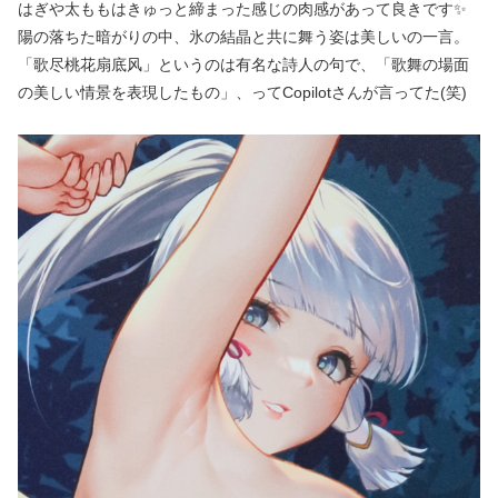
はぎや太ももはきゅっと締まった感じの肉感があって良きです✨
陽の落ちた暗がりの中、氷の結晶と共に舞う姿は美しいの一言。
「歌尽桃花扇底风」というのは有名な詩人の句で、「歌舞の場面
の美しい情景を表現したもの」、ってCopilotさんが言ってた(笑)