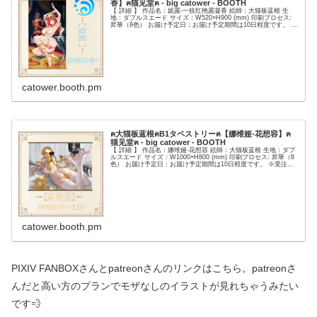
香】ฅ猫见堂ฅ - big catower - BOOTH
【 詳細 】 作品名：妮露-一枝红艳露凝香 絵師：大猫板蓝根 生
地：ダブルスエード サイズ：W520×H900 (mm) 印刷プロセス:
昇華（8色） お届け予定日：お届け予定期間は10日程度です。 ※
受注生産につき前後する場合がございます...
catower.booth.pm
ฅ大猫板蓝根ฅB1タペストリーฅ【娜维娅-花想容】ฅ
猫见堂ฅ - big catower - BOOTH
【 詳細 】 作品名：娜维娅-花想容 絵師：大猫板蓝根 生地：ダブ
ルスエード サイズ：W1000×H800 (mm) 印刷プロセス: 昇華（8
色） お届け予定日：お届け予定期間は10日程度です。 ※受注生
産につき前後する場合がございます。ご...
catower.booth.pm
PIXIV FANBOXさんとpatreonさんのリンクはこちら。patreonさ
んだと高い方のプランでモザなしのイラストが見れちゃうみたい
です💨