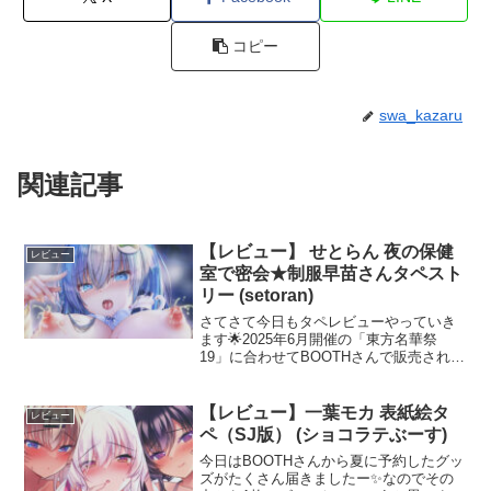
コピー
swa_kazaru
関連記事
【レビュー】 せとらん 夜の保健
レビュー
室で密会★制服早苗さんタペスト
リー (setoran)
さてさて今日もタペレビューやっていき
ます🌟2025年6月開催の「東方名華祭
19」に合わせてBOOTHさんで販売され
た、せとらんさんの「夜の保健室で密会
★制服早苗さんタペストリー」です💗せ
とらんさん「夜の保健室で密会★制服早
【レビュー】一葉モカ 表紙絵タ
レビュー
苗さんタペストリー...
ペ（SJ版） (ショコラテぶーす)
今日はBOOTHさんから夏に予約したグッ
ズがたくさん届きましたー✨なのでその