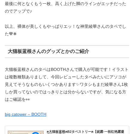
最後に何となくもう一枚、高く上げた脚のラインがエッチだった
のでアップで♪
以上、裸体が美しくもやっぱりエッ！な神里綾華さんのタペでし
た💙❄
大猫板蓝根さんのグッズとかのご紹介
大猫板蓝根さんのタペはBOOTHさんで購入が可能です！イラスト
は複数種類ありまして、今回レビューしたタペみたいにアソコが
見えてそうなものもいくつかあります✨ワタシもまだ綾華さん1枚
しか買ってないのではっきりとは分からないですが、気になる方
はご確認を👀
big catower – BOOTH
ฅ大猫板蓝根ฅB2タペストリーฅ【妮露-一枝红艳露凝