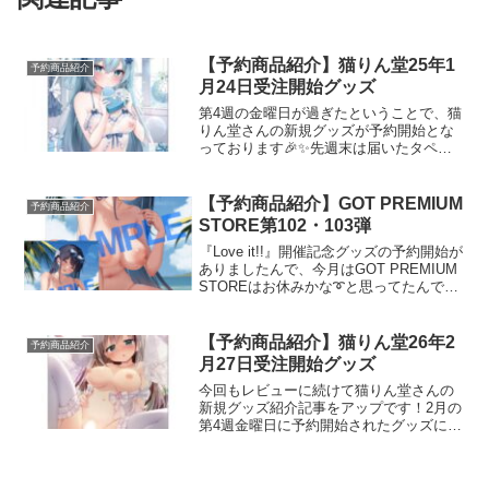
【予約商品紹介】猫りん堂25年1
予約商品紹介
月24日受注開始グッズ
第4週の金曜日が過ぎたということで、猫
りん堂さんの新規グッズが予約開始とな
っております🎉✨先週末は届いたタペの
開封に忙しくて触れられてませんでした
が、今回も魅力的なイラストのグッズが
盛沢山💖というわけで、少し遅くなりま
【予約商品紹介】GOT PREMIUM
予約商品紹介
したが予約商品紹介記事...
STORE第102・103弾
『Love it!!』開催記念グッズの予約開始が
ありましたんで、今月はGOT PREMIUM
STOREはお休みかな➰と思ってたんです
がそんなことはありませんでした。しか
ものんびりしてたら第102弾に続き第103
弾も発表されてますΣ(･ω･...
【予約商品紹介】猫りん堂26年2
予約商品紹介
月27日受注開始グッズ
今回もレビューに続けて猫りん堂さんの
新規グッズ紹介記事をアップです！2月の
第4週金曜日に予約開始されたグッズにな
ります💡イラストコンテスト応募作品記
念グッズ紹介まず最初は2025年10月に開
催されたイラストコンテスト応募作品記