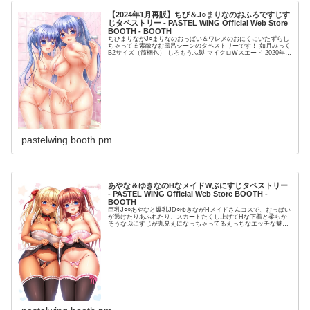
【2024年1月再販】ちび＆J○まりなのおふろですじす
じタペストリー - PASTEL WING Official Web Store
BOOTH - BOOTH
ちびまりながJ○まりなのおっぱい＆ワレメのおにくにいたずらし
ちゃってる素敵なお風呂シーンのタペストリーです！ 如月みっく
B2サイズ（筒梱包） しろもうふ製 マイクロWスエード 2020年
10月24日
pastelwing.booth.pm
あやな＆ゆきなのHなメイドWぷにすじタペストリー
- PASTEL WING Official Web Store BOOTH -
BOOTH
巨乳J○○あやなと爆乳JD○ゆきながHメイドさんコスで、おっぱい
が透けたりあふれたり、スカートたくし上げてHな下着と柔らか
そうなぷにすじが丸見えになっちゃってるえっちなエッチな魅惑
のタペストリーです！ 如月みっく B2サイズ（筒梱包） 20...