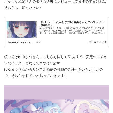
たかしな浅妃さんのタペも過去にレビューしてますので良ければ
そちらもご覧ください♪
【レビュー】たかしな浅妃 雪美ちゃんタペストリー
（純銀星）
Xくんでポストした通り、今日は届いたばかりのたかしな浅妃さ
んのタペをレビューします！1枚目は雪美ちゃんペストリーで
す。さっそく全体写真から。※白線は画像を加工して入れていま
す。デレマスの佐城雪美ちゃん♪かわいいアイドル衣装で写真撮
影でしょう...
2024.03.31
tapekattekazaru.blog
続いてはゆゆまつさん。こちらも同じくSJありで、安定のエチカ
ワなイラストとなってます(≧▽≦)💗
ゆゆまつさんからサンプル画像の掲載のご許可をいただけたの
で、そちらをドドンと貼っておきます！