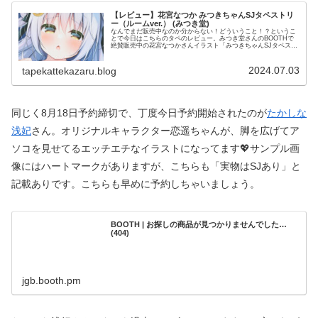
【レビュー】花宮なつか みつきちゃんSJタペストリ
ー（ルームver.） (みつき堂)
なんでまだ販売中なのか分からない！どういうこと！？というこ
とで今日はこちらのタペのレビュー。みつき堂さんのBOOTHで
絶賛販売中の花宮なつかさんイラスト「みつきちゃんSJタペスト
リー（ルームver.）」になります。いつもどおり全体写真か
ら。...
2024.07.03
tapekattekazaru.blog
同じく8月18日予約締切で、丁度今日予約開始されたのが
たかしな
浅妃
さん。オリジナルキャラクター恋遥ちゃんが、脚を広げてア
ソコを見せてるエッチエチなイラストになってます💖サンプル画
像にはハートマークがありますが、こちらも「実物はSJあり」と
記載ありです。こちらも早めに予約しちゃいましょう。
BOOTH | お探しの商品が見つかりませんでした…
(404)
jgb.booth.pm