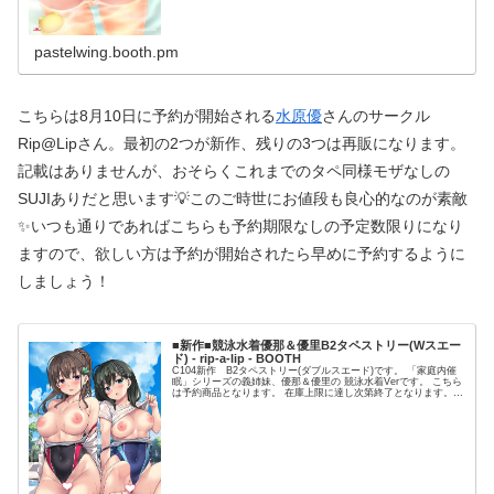
pastelwing.booth.pm
こちらは8月10日に予約が開始される
水原優
さんのサークル
Rip@Lipさん。最初の2つが新作、残りの3つは再販になります。
記載はありませんが、おそらくこれまでのタペ同様モザなしの
SUJIありだと思います💡このご時世にお値段も良心的なのが素敵
✨いつも通りであればこちらも予約期限なしの予定数限りになり
ますので、欲しい方は予約が開始されたら早めに予約するように
しましょう！
■新作■競泳水着優那＆優里B2タペストリー(Wスエー
ド) - rip-a-lip - BOOTH
C104新作 B2タペストリー(ダブルスエード)です。 「家庭内催
眠」シリーズの義姉妹、優那＆優里の 競泳水着Verです。 こちら
は予約商品となります。 在庫上限に達し次第終了となります。
発送時期 ９月中旬～下旬頃