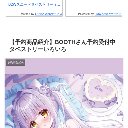
いてぃーん)
ー 7月
Ver. 豪華
B2Wスエードタペストリー 7月
スエードタペストリー 7月10日
分
o)
10日受注開始分
受注開始分
Powered by
FANZA Webサービス
Powered by
FANZA Webサービス
【予約商品紹介】BOOTHさん予約受付中
タペストリーいろいろ
予約商品紹介