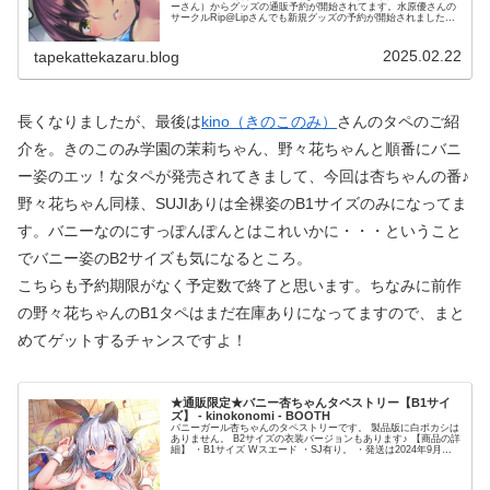
ーさん）からグッズの通販予約が開始されてます。水原優さんの
サークルRip@Lipさんでも新規グッズの予約が開始されましたの
で、今日は水原優さんのタペのレビューします！2022年夏のコ...
2025.02.22
tapekattekazaru.blog
長くなりましたが、最後は
kino（きのこのみ）
さんのタペのご紹
介を。きのこのみ学園の茉莉ちゃん、野々花ちゃんと順番にバニ
ー姿のエッ！なタペが発売されてきまして、今回は杏ちゃんの番♪
野々花ちゃん同様、SUJIありは全裸姿のB1サイズのみになってま
す。バニーなのにすっぽんぽんとはこれいかに・・・ということ
でバニー姿のB2サイズも気になるところ。
こちらも予約期限がなく予定数で終了と思います。ちなみに前作
の野々花ちゃんのB1タペはまだ在庫ありになってますので、まと
めてゲットするチャンスですよ！
★通販限定★バニー杏ちゃんタペストリー【B1サイ
ズ】 - kinokonomi - BOOTH
バニーガール杏ちゃんのタペストリーです。 製品版に白ボカシは
ありません。 B2サイズの衣装バージョンもあります♪ 【商品の詳
細】 ・B1サイズ Wスエード ・SJ有り。 ・発送は2024年9月頃
の予定です(多少前後する可能性がございます) ...