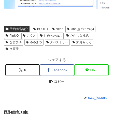
予約商品紹介
BOOTH
clear
kino(きのこのみ)
PinkiO
こくと
しめったねこ
たかしな浅妃
なまひゆ
ゆゆまつ
タペストリー
如月みっく
水原優
シェアする
X
Facebook
LINE
コピー
swa_kazaru
関連記事