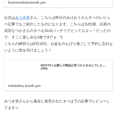
foxmoonbow.booth.pm
お次は
みつき堂
さん。こちらは昨日のみけおうさんタペのレビュ
ー記事でもご紹介したものになります。こちらはSJ仕様、以前の
花宮なつかさんのタペもSUJIバッチリでとってもエッ！だったの
で、すごく楽しみな1枚です(*´ρ｀*)
こちらの締切りは8月18日、お盆をのんびり過ごして予約し忘れな
いように気を付けましょう！
BOOTH | お探しの商品が見つかりませんでした…
(404)
mitukidou.booth.pm
みつき堂さんから過去に発売されたタペは下の記事でレビューし
てます☆