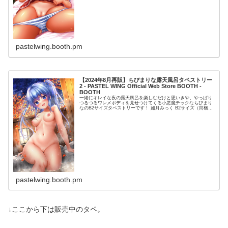
pastelwing.booth.pm
【2024年8月再販】ちびまりな露天風呂タペストリー
2 - PASTEL WING Official Web Store BOOTH -
BOOTH
一緒にキレイな夜の露天風呂を楽しむだけと思いきや、やっぱり
つるつるワレメボディを見せつけてくる小悪魔チックなちびまり
なのB2サイズタペストリーです！ 如月みっく B2サイズ（筒梱
包） しろもうふ製 マイクロWスエード 2023年12月31日...
pastelwing.booth.pm
↓ここから下は販売中のタペ。