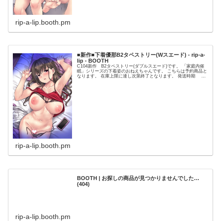
rip-a-lip.booth.pm
■新作■下着優那B2タペストリー(Wスエード) - rip-a-
lip - BOOTH
C104新作 B2タペストリー(ダブルスエード)です。 「家庭内催
眠」シリーズの下着姿のおねえちゃんです。 こちらは予約商品と
なります。 在庫上限に達し次第終了となります。 発送時期 ９
月中旬～下旬頃
rip-a-lip.booth.pm
BOOTH | お探しの商品が見つかりませんでした…
(404)
rip-a-lip.booth.pm