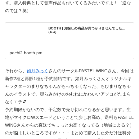
す。購入特典として音声作品も付いてくるみたいですよ！（逆な
のでは？笑）
BOOTH | お探しの商品が見つかりませんでした…
(404)
pachi2.booth.pm
それから、
如月みっく
さんのサークルPASTEL WINGさん。今回は
新作2種と再販1種が予約開始です。如月みっくさんオリジナルキ
ャラクターのまりなちゃんがちっちゃくなった、ちびまりなちゃ
んのイラストで、膨らみかけのおむねにかわいいアソコがたまら
なくエチ💕
予約期限がないので、予定数で売り切れになるかと思います。生
地がマイクロWスエードということで少しお高め、送料もPASTEL
WINGさんからの直送でちょっとお高くなってる（地域による？）
のが悩ましいところですが・・・まとめて購入した分だけ送料分