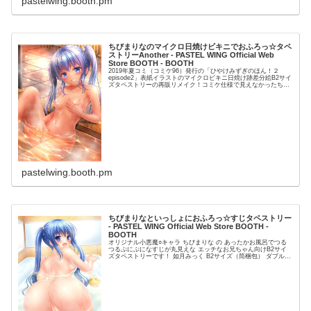
pastelwing.booth.pm
ちびまりなのマイクロ日焼けビキニでおふろっ☆タペ
ストリーAnother - PASTEL WING Official Web
Store BOOTH - BOOTH
2019年夏コミ（コミケ96）発行の「ひやけみずぎのほん！２
episode2」表紙イラストのマイクロビキニ日焼け跡差分絵B2サイ
ズタペストリーの再販リメイク！コミケ仕様で見えなかったちび
まりなのわれめが見えちゃってるアナザーバージョンです...
pastelwing.booth.pm
ちびまりなといっしょにおふろっ☆すじタペストリー
- PASTEL WING Official Web Store BOOTH -
BOOTH
オリジナル小悪魔○キャラ ちびまりな の あったかお風呂でつる
つるぷにぷになすじが丸見えな エッチなお兄ちゃん向けB2サイ
ズタペストリーです！ 如月みっく B2サイズ（筒梱包） ダブルス
エード 2017年2月26日