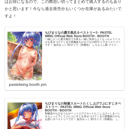
はお得になるので、この際思い切ってまとめて購入するのもあり
かと思います！今なら過去発売分もいくつか在庫があるみたいで
すよ！
ちびまりなの露天風呂タペストリー3 - PASTEL
WING Official Web Store BOOTH - BOOTH
一緒に入った露天風呂で今夜も一緒に気持ちよくなっちゃうトコ
ロを見せつけてくる小悪魔妹ちびまりなのB2サイズタペストリー
です！ 如月みっく B2サイズ（筒梱包） しろもうふ製 マイクロ
Wスエード 2024年8月18日 ※サンプル画像のみモザイ...
pastelwing.booth.pm
ちびまりなの制服スカートたくし上げでぷにすじタペ
ストリー - PASTEL WING Official Web Store
BOOTH - BOOTH
制服姿のちびまりながベット上でスカートたくし上げ＋しまパン
をちょっと下してぷにぷにすじを見せつけてくる小悪魔妹のＨな
お誘いタペストリーです！ 如月みっく B2サイズ（筒梱包） しろ
もうふ製 マイクロWスエード 2024年8月18日 ※サンプ...