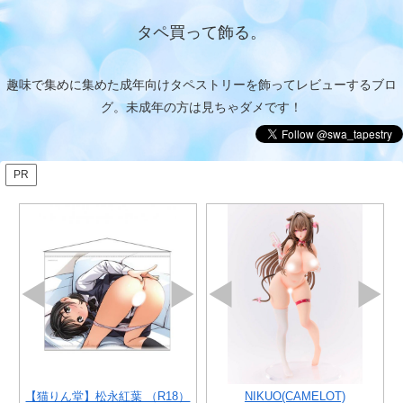
タペ買って飾る。
趣味で集めに集めた成年向けタペストリーを飾ってレビューするブロ
グ。未成年の方は見ちゃダメです！
PR
T2ARTWORKS 月見野兎衣(
（R18）
lustrati
【猫りん堂】ゆゆまつ （R18）
NIKUO(CAMELOT)
【猫りん堂】色裏 （R18）B2W