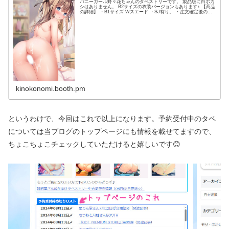
バニーガール野々花ちゃんのタペストリーです。 製品版に白ボカ
シはありません。 B2サイズの衣装バージョンもあります♪ 【商品
の詳細】 ・B1サイズ Wスエード ・SJ有り。 ・注文確定後のキ
ャンセル・返金はできません。 ・商品発着のお問い合...
kinokonomi.booth.pm
というわけで、今回はこれで以上になります。予約受付中のタペ
については当ブログのトップページにも情報を載せてますので、
ちょこちょこチェックしていただけると嬉しいです😊