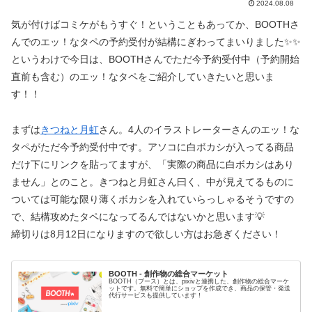
2024.08.08
気が付けばコミケがもうすぐ！ということもあってか、BOOTHさ
んでのエッ！なタペの予約受付が結構にぎわってまいりました✨✨
というわけで今日は、BOOTHさんでただ今予約受付中（予約開始
直前も含む）のエッ！なタペをご紹介していきたいと思いま
す！！
まずは
きつねと月虹
さん。4人のイラストレーターさんのエッ！な
タペがただ今予約受付中です。アソコに白ボカシが入ってる商品
だけ下にリンクを貼ってますが、「実際の商品に白ボカシはあり
ません」とのこと。きつねと月虹さん曰く、中が見えてるものに
ついては可能な限り薄くボカシを入れていらっしゃるそうですの
で、結構攻めたタペになってるんではないかと思います💡
締切りは8月12日になりますので欲しい方はお急ぎください！
BOOTH - 創作物の総合マーケット
BOOTH（ブース）とは、pixivと連携した、創作物の総合マーケ
ットです。無料で簡単にショップを作成でき、商品の保管・発送
代行サービスも提供しています！