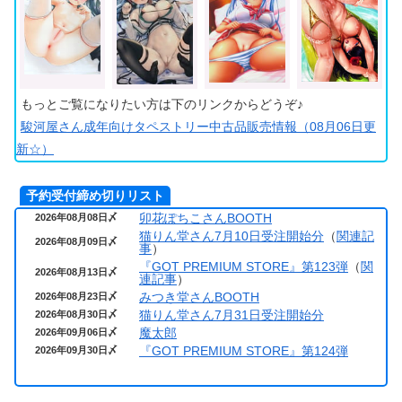
もっとご覧になりたい方は下のリンクからどうぞ♪
駿河屋さん成年向けタペストリー中古品販売情報（08月06日更
新☆）
予約受付締め切りリスト
卯花ぽちこさんBOOTH
2026年08月08日〆
猫りん堂さん7月10日受注開始分
（
関連記
2026年08月09日〆
事
）
『GOT PREMIUM STORE』第123弾
（
関
2026年08月13日〆
連記事
）
みつき堂さんBOOTH
2026年08月23日〆
猫りん堂さん7月31日受注開始分
2026年08月30日〆
魔太郎
2026年09月06日〆
『GOT PREMIUM STORE』第124弾
2026年09月30日〆