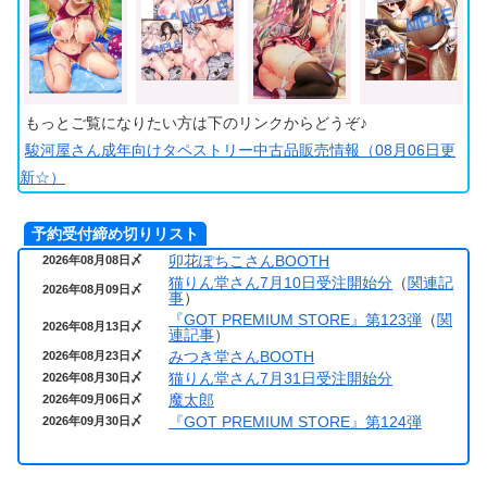
もっとご覧になりたい方は下のリンクからどうぞ♪
駿河屋さん成年向けタペストリー中古品販売情報（08月06日更
新☆）
予約受付締め切りリスト
卯花ぽちこさんBOOTH
2026年08月08日〆
猫りん堂さん7月10日受注開始分
（
関連記
2026年08月09日〆
事
）
『GOT PREMIUM STORE』第123弾
（
関
2026年08月13日〆
連記事
）
みつき堂さんBOOTH
2026年08月23日〆
猫りん堂さん7月31日受注開始分
2026年08月30日〆
魔太郎
2026年09月06日〆
『GOT PREMIUM STORE』第124弾
2026年09月30日〆