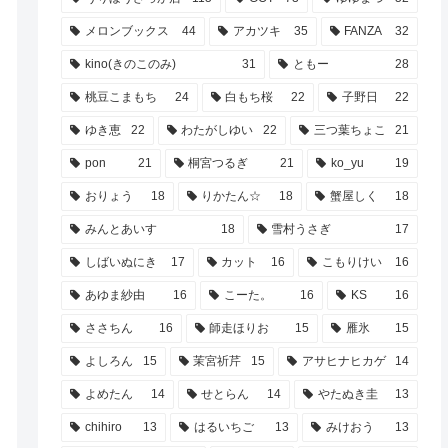
メロンブックス
44
アカツキ
35
FANZA
32
kino(きのこのみ)
31
ともー
28
桃豆こまもち
24
白もち桜
22
子野日
22
ゆき恵
22
わたがしゆい
22
三つ葉ちょこ
21
pon
21
桐宮つるぎ
21
ko_yu
19
おりょう
18
りかたん☆
18
蟹屋しく
18
みんとあいす
18
雪村うさぎ
17
しばいぬにき
17
カット
16
こもりけい
16
あゆま紗由
16
こーた。
16
KS
16
ささちん
16
師走ほりお
15
雁氷
15
よしろん
15
茉宮祈芹
15
アサヒナヒカゲ
14
よめたん
14
せとらん
14
やたぬき圭
13
chihiro
13
はるいちご
13
みけおう
13