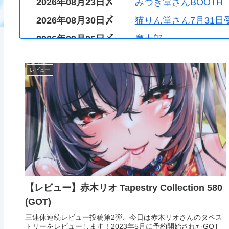
2026年08月23日〆
みつき堂さんBOOTH
2026年08月30日〆
猫りん堂さん7月31日
2026年09月06日〆
魔太郎
2026年09月30日〆
『GOT PREMIUM S
レビュー
【レビュー】赤木リオ Tapestry Collection 580
(GOT)
三連休連続レビュー投稿第2弾、今日は赤木リオさんのタペス
トリーをレビューします！2023年5月に予約開始されたGOT