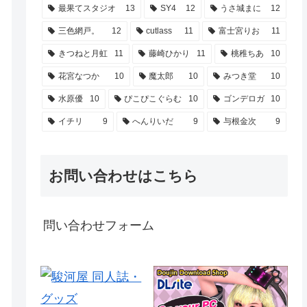
最果てスタジオ
13
SY4
12
うさ城まに
12
三色網戸。
12
cutlass
11
富士宮りお
11
きつねと月虹
11
藤崎ひかり
11
桃稚ちあ
10
花宮なつか
10
魔太郎
10
みつき堂
10
水原優
10
ぴこぴこぐらむ
10
ゴンデロガ
10
イチリ
9
へんりいだ
9
与根金次
9
お問い合わせはこちら
問い合わせフォーム