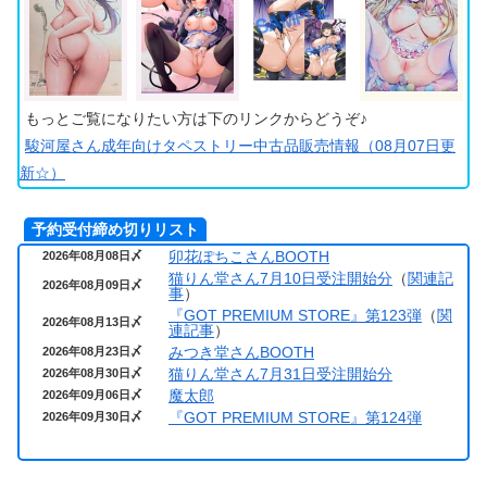
もっとご覧になりたい方は下のリンクからどうぞ♪
駿河屋さん成年向けタペストリー中古品販売情報（08月07日更
新☆）
予約受付締め切りリスト
卯花ぽちこさんBOOTH
2026年08月08日〆
猫りん堂さん7月10日受注開始分
（
関連記
2026年08月09日〆
事
）
『GOT PREMIUM STORE』第123弾
（
関
2026年08月13日〆
連記事
）
みつき堂さんBOOTH
2026年08月23日〆
猫りん堂さん7月31日受注開始分
2026年08月30日〆
魔太郎
2026年09月06日〆
『GOT PREMIUM STORE』第124弾
2026年09月30日〆