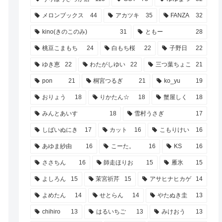
メロンブックス
44
アカツキ
35
FANZA
32
kino(きのこのみ)
31
ともー
28
桃豆こまもち
24
白もち桜
22
子野日
22
ゆき恵
22
わたがしゆい
22
三つ葉ちょこ
21
pon
21
桐宮つるぎ
21
ko_yu
19
おりょう
18
りかたん☆
18
蟹屋しく
18
みんとあいす
18
雪村うさぎ
17
しばいぬにき
17
カット
16
こもりけい
16
あゆま紗由
16
こーた。
16
KS
16
ささちん
16
師走ほりお
15
雁氷
15
よしろん
15
茉宮祈芹
15
アサヒナヒカゲ
14
よめたん
14
せとらん
14
やたぬき圭
13
chihiro
13
はるいちご
13
みけおう
13