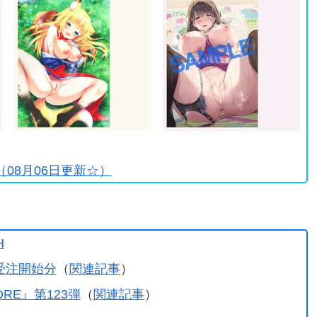
♪
08月06日更新☆）
H
受注開始分
（
関連記事
）
TORE』第123弾
（
関連記事
）