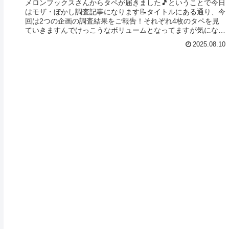
メロンブックスさんからタペが届きました🎵ということで今日
はモザ・ぼかし調査記事になります📝タイトルにある通り、今
回は2つの企画の調査結果をご報告！それぞれ4枚のタペを見
ていきますんでけっこうなボリュームとなってますが気になる
方は是非最後まで...
2025.08.10