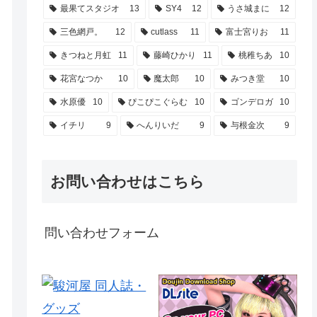
最果てスタジオ
13
SY4
12
うさ城まに
12
三色網戸。
12
cutlass
11
富士宮りお
11
きつねと月虹
11
藤崎ひかり
11
桃稚ちあ
10
花宮なつか
10
魔太郎
10
みつき堂
10
水原優
10
ぴこぴこぐらむ
10
ゴンデロガ
10
イチリ
9
へんりいだ
9
与根金次
9
お問い合わせはこちら
問い合わせフォーム