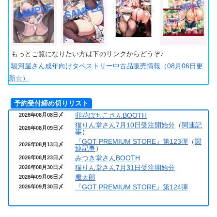
もっとご覧になりたい方は下のリンクからどうぞ♪
駿河屋さん成年向けタペストリー中古品販売情報（08月06日更
新☆）
予約受付締め切りリスト
卯花ぽちこさんBOOTH
2026年08月08日〆
猫りん堂さん7月10日受注開始分
（
関連記
2026年08月09日〆
事
）
『GOT PREMIUM STORE』第123弾
（
関
2026年08月13日〆
連記事
）
みつき堂さんBOOTH
2026年08月23日〆
猫りん堂さん7月31日受注開始分
2026年08月30日〆
魔太郎
2026年09月06日〆
『GOT PREMIUM STORE』第124弾
2026年09月30日〆