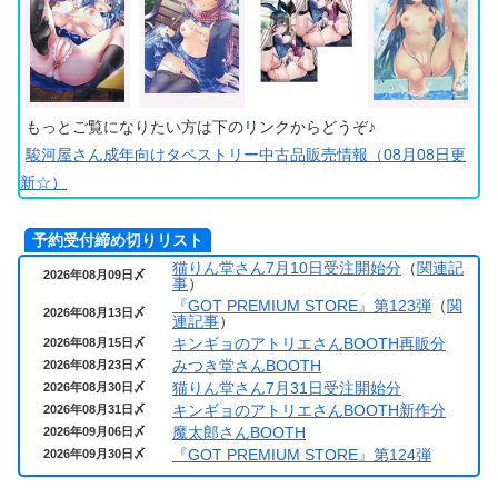
もっとご覧になりたい方は下のリンクからどうぞ♪
駿河屋さん成年向けタペストリー中古品販売情報（08月08日更
新☆）
予約受付締め切りリスト
猫りん堂さん7月10日受注開始分
（
関連記
2026年08月09日〆
事
）
『GOT PREMIUM STORE』第123弾
（
関
2026年08月13日〆
連記事
）
キンギョのアトリエさんBOOTH再販分
2026年08月15日〆
みつき堂さんBOOTH
2026年08月23日〆
猫りん堂さん7月31日受注開始分
2026年08月30日〆
キンギョのアトリエさんBOOTH新作分
2026年08月31日〆
魔太郎さんBOOTH
2026年09月06日〆
『GOT PREMIUM STORE』第124弾
2026年09月30日〆