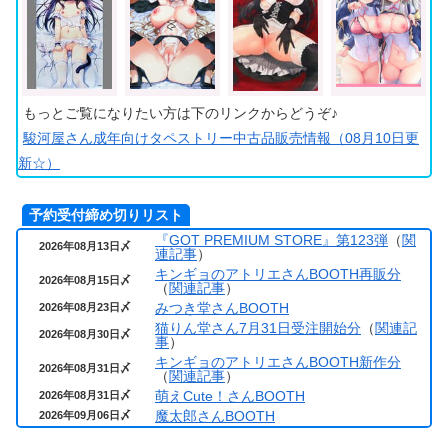
もっとご覧になりたい方は下のリンクからどうぞ♪
駿河屋さん成年向けタペストリー中古品販売情報（08月10日更
新☆）
予約受付締め切りリスト
『GOT PREMIUM STORE』第123弾
（
関
2026年08月13日〆
連記事
）
キンギョのアトリエさんBOOTH再販分
2026年08月15日〆
（
関連記事
）
みつき堂さんBOOTH
2026年08月23日〆
猫りん堂さん7月31日受注開始分
（
関連記
2026年08月30日〆
事
）
キンギョのアトリエさんBOOTH新作分
2026年08月31日〆
（
関連記事
）
萌えCute！さんBOOTH
2026年08月31日〆
魔太郎さんBOOTH
2026年09月06日〆
ゆゆまつさんBOOTH
2026年09月14日〆