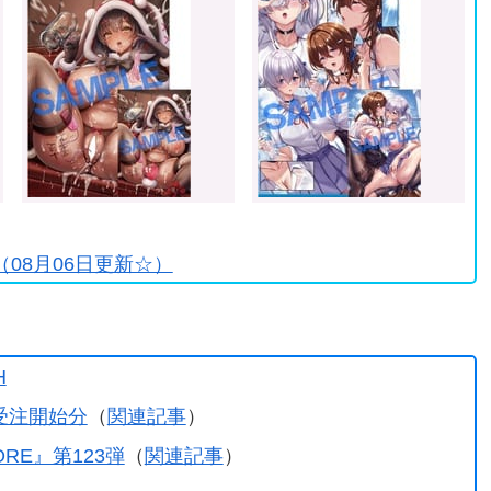
♪
08月06日更新☆）
H
受注開始分
（
関連記事
）
TORE』第123弾
（
関連記事
）