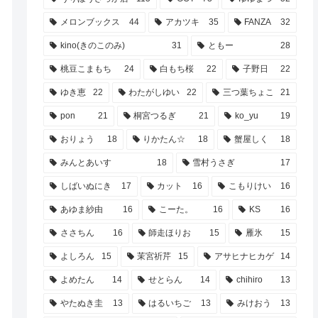
メロンブックス
44
アカツキ
35
FANZA
32
kino(きのこのみ)
31
ともー
28
桃豆こまもち
24
白もち桜
22
子野日
22
ゆき恵
22
わたがしゆい
22
三つ葉ちょこ
21
pon
21
桐宮つるぎ
21
ko_yu
19
おりょう
18
りかたん☆
18
蟹屋しく
18
みんとあいす
18
雪村うさぎ
17
しばいぬにき
17
カット
16
こもりけい
16
あゆま紗由
16
こーた。
16
KS
16
ささちん
16
師走ほりお
15
雁氷
15
よしろん
15
茉宮祈芹
15
アサヒナヒカゲ
14
よめたん
14
せとらん
14
chihiro
13
やたぬき圭
13
はるいちご
13
みけおう
13