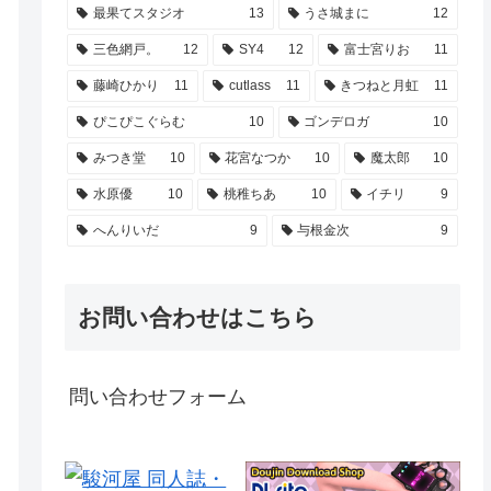
最果てスタジオ
13
うさ城まに
12
三色網戸。
12
SY4
12
富士宮りお
11
藤崎ひかり
11
cutlass
11
きつねと月虹
11
ぴこぴこぐらむ
10
ゴンデロガ
10
みつき堂
10
花宮なつか
10
魔太郎
10
水原優
10
桃稚ちあ
10
イチリ
9
へんりいだ
9
与根金次
9
お問い合わせはこちら
問い合わせフォーム