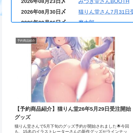
2026年08月23日〆
みつき堂さんBOOTH
2026年08月30日〆
猫りん堂さん7月31日
2026年09月06日〆
魔太郎
2026年09月30日〆
『GOT PREMIUM S
予約商品紹介
【予約商品紹介】猫りん堂26年5月29日受注開始
グッズ
猫りん堂さんで5月下旬のグッズ予約が開始されました🌟今回
も、15名のイラストレーターさんの新作グッズがラインナッ