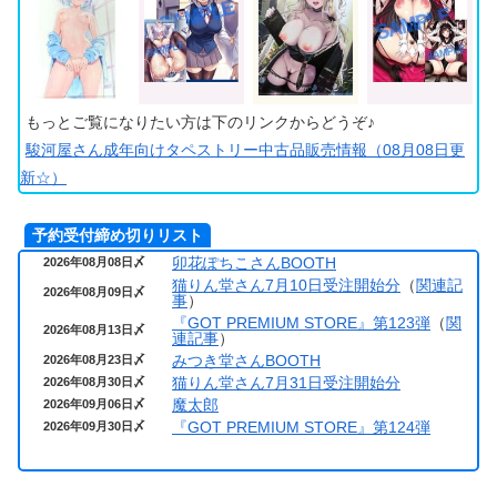
もっとご覧になりたい方は下のリンクからどうぞ♪
駿河屋さん成年向けタペストリー中古品販売情報（08月08日更
新☆）
予約受付締め切りリスト
卯花ぽちこさんBOOTH
2026年08月08日〆
猫りん堂さん7月10日受注開始分
（
関連記
2026年08月09日〆
事
）
『GOT PREMIUM STORE』第123弾
（
関
2026年08月13日〆
連記事
）
みつき堂さんBOOTH
2026年08月23日〆
猫りん堂さん7月31日受注開始分
2026年08月30日〆
魔太郎
2026年09月06日〆
『GOT PREMIUM STORE』第124弾
2026年09月30日〆