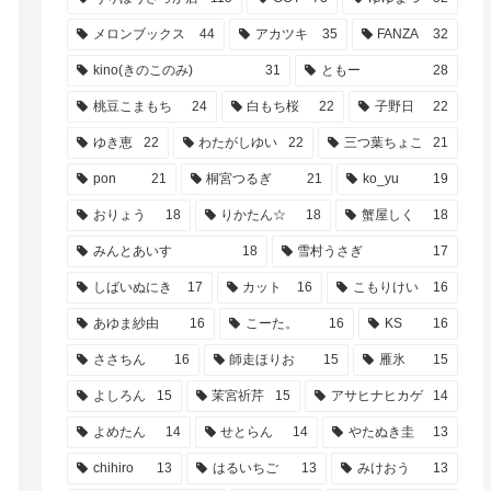
メロンブックス
44
アカツキ
35
FANZA
32
kino(きのこのみ)
31
ともー
28
桃豆こまもち
24
白もち桜
22
子野日
22
ゆき恵
22
わたがしゆい
22
三つ葉ちょこ
21
pon
21
桐宮つるぎ
21
ko_yu
19
おりょう
18
りかたん☆
18
蟹屋しく
18
みんとあいす
18
雪村うさぎ
17
しばいぬにき
17
カット
16
こもりけい
16
あゆま紗由
16
こーた。
16
KS
16
ささちん
16
師走ほりお
15
雁氷
15
よしろん
15
茉宮祈芹
15
アサヒナヒカゲ
14
よめたん
14
せとらん
14
やたぬき圭
13
chihiro
13
はるいちご
13
みけおう
13