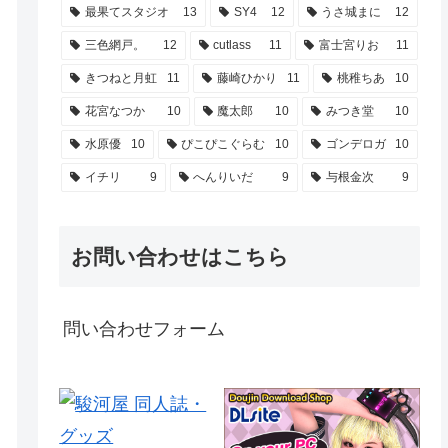
最果てスタジオ
13
SY4
12
うさ城まに
12
三色網戸。
12
cutlass
11
富士宮りお
11
きつねと月虹
11
藤崎ひかり
11
桃稚ちあ
10
花宮なつか
10
魔太郎
10
みつき堂
10
水原優
10
ぴこぴこぐらむ
10
ゴンデロガ
10
イチリ
9
へんりいだ
9
与根金次
9
お問い合わせはこちら
問い合わせフォーム