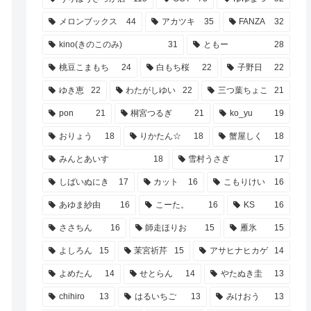
メロンブックス
44
アカツキ
35
FANZA
32
kino(きのこのみ)
31
ともー
28
桃豆こまもち
24
白もち桜
22
子野日
22
ゆき恵
22
わたがしゆい
22
三つ葉ちょこ
21
pon
21
桐宮つるぎ
21
ko_yu
19
おりょう
18
りかたん☆
18
蟹屋しく
18
みんとあいす
18
雪村うさぎ
17
しばいぬにき
17
カット
16
こもりけい
16
あゆま紗由
16
こーた。
16
KS
16
ささちん
16
師走ほりお
15
雁氷
15
よしろん
15
茉宮祈芹
15
アサヒナヒカゲ
14
よめたん
14
せとらん
14
やたぬき圭
13
chihiro
13
はるいちご
13
みけおう
13