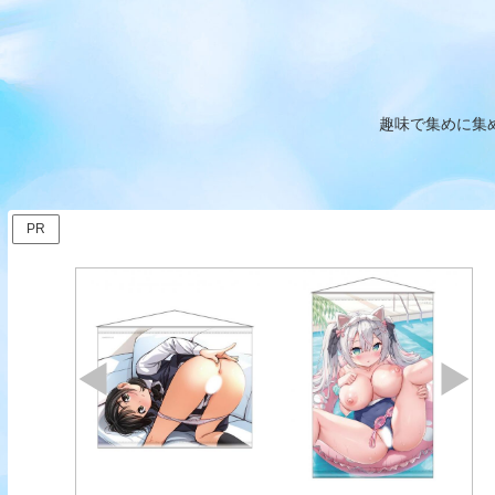
趣味で集めに集
PR
椿原ミラ 逆バニーVer.(BINDi