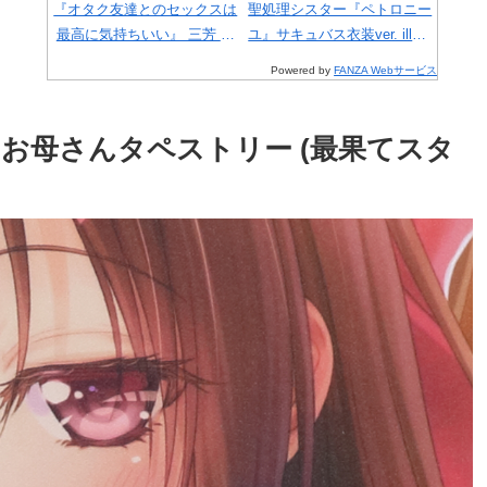
(えいてぃーん)
ックスは
【猫りん堂】萌木もぎ （R1
聖処理シスター『ペトロニー
四ツ
三芳 メ
）B2Wスエードタペストリ
ユ』サキュバス衣装ver. illust
ルフィギ
ー 7月31日受注開始分
ration by Ogre 1/6 完成品フ
Powered by
FANZA Webサービス
ィギュア 豪華版(Vibrastar)
】お母さんタペストリー (最果てスタ