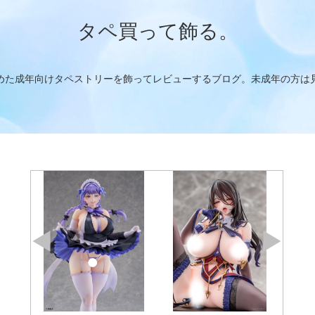
タペ買って飾る。
めた成年向けタペストリーを飾ってレビューするブログ。未成年の方は
T2ARTWORKS 月見野兎衣