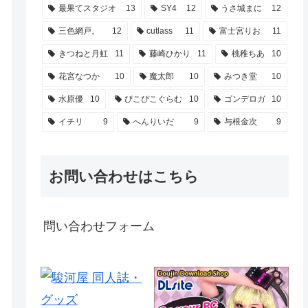
最果てスタジオ
13
SY4
12
うさ城まに
12
三色網戸。
12
cutlass
11
富士宮りお
11
きつねと月虹
11
藤崎ひかり
11
桃稚ちあ
10
花宮なつか
10
魔太郎
10
みつき堂
10
水原優
10
ぴこぴこぐらむ
10
ゴンデロガ
10
イチリ
9
へんりいだ
9
与根金次
9
お問い合わせはこちら
問い合わせフォーム